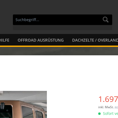
ILFE
OFFROAD AUSRÜSTUNG
DACHZELTE / OVERLAN
1.697
inkl. MwSt.
zz
Sofort ve