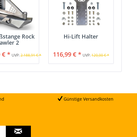
ßstange Rock
Hi-Lift Halter
awler 2
 € *
116,99 € *
UVP:
2.188,91 € *
UVP:
120,00 € *
nd
Günstige Versandkosten