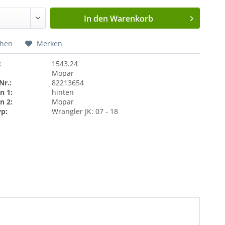
In den
Warenkorb
chen
Merken
:
1543.24
Mopar
Nr.:
82213654
n 1:
hinten
n 2:
Mopar
yp:
Wrangler JK: 07 - 18