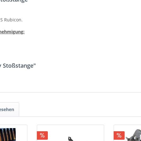
US Rubicon.
nehmigung:
y Stoßstange"
gesehen