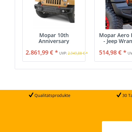
Mopar 10th
Mopar Aero 
Anniversary
- Jeep Wran
Stoßstange - Jeep...
2.861,99 € *
514,98 € *
UVP:
2.949,88 € *
UV
Qualitätsprodukte
30 Ta