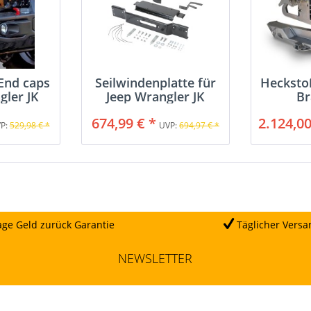
End caps
Seilwindenplatte für
Hecksto
gler JK
Jeep Wrangler JK
Br
674,99 € *
2.124,00
P:
529,98 € *
UVP:
694,97 € *
ge Geld zurück Garantie
Täglicher Versa
NEWSLETTER