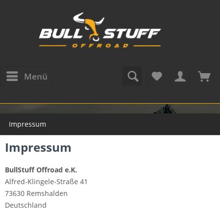
Menü
Impressum
Impressum
BullStuff Offroad e.K.
Alfred-Klingele-Straße 41
73630 Remshalden
Deutschland