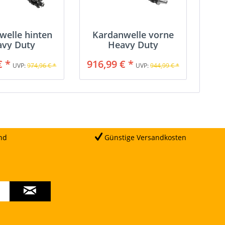
welle hinten
Kardanwelle vorne
avy Duty
Heavy Duty
€ *
916,99 € *
UVP:
974,96 € *
UVP:
944,99 € *
nd
Günstige Versandkosten