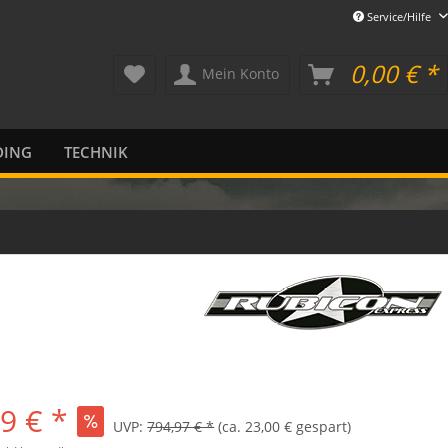
Service/Hilfe
0,00 € *
Mein Konto
DING
TECHNIK
9 € *
UVP:
794,97 € *
(ca. 23,00 € gespart)