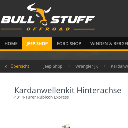
HOME
JEEP SHOP
FORD SHOP
WINDEN & BERGE
Übersicht
Jeep Shop
Wrangler JK
Kardanw
Kardanwellenkit Hinterachse
43" 4-Türer Rubicon Express