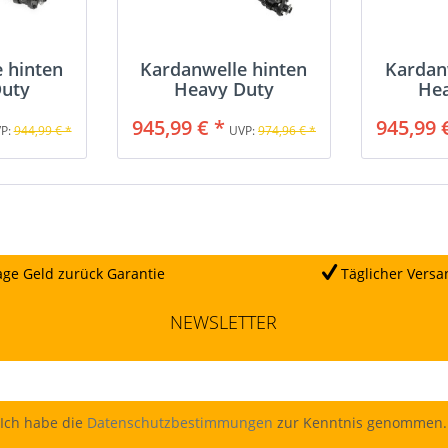
 hinten
Kardanwelle hinten
Kardan
uty
Heavy Duty
He
945,99 € *
945,99 
P:
944,99 € *
UVP:
974,96 € *
ge Geld zurück Garantie
Täglicher Versa
NEWSLETTER
Ich habe die
Datenschutzbestimmungen
zur Kenntnis genommen.