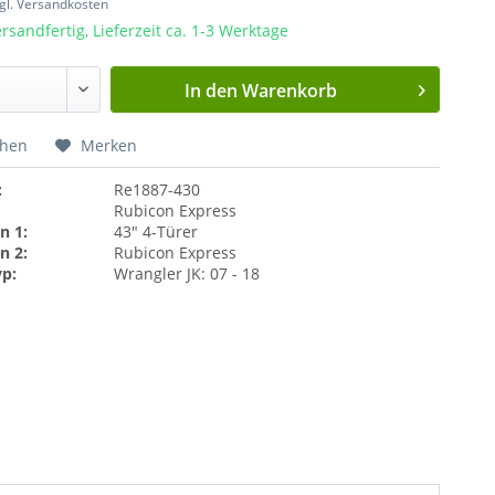
gl. Versandkosten
rsandfertig, Lieferzeit ca. 1-3 Werktage
In den
Warenkorb
chen
Merken
:
Re1887-430
Rubicon Express
n 1:
43" 4-Türer
n 2:
Rubicon Express
yp:
Wrangler JK: 07 - 18