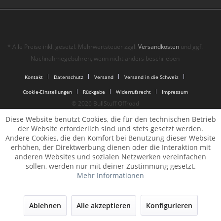
* Alle Preise inkl. gesetzl. Mehrwertsteuer zzgl.
Versandkosten
und ggf.
Nachnahmegebühren, wenn nicht anders beschrieben
Kontakt
Datenschutz
Versand
Versand in die Schweiz
Cookie-Einstellungen
Rückgabe
Widerrufsrecht
Impressum
© 2026 BullStuff Offroad
Diese Website benutzt Cookies, die für den technischen Betrieb
der Website erforderlich sind und stets gesetzt werden.
Andere Cookies, die den Komfort bei Benutzung dieser Website
erhöhen, der Direktwerbung dienen oder die Interaktion mit
anderen Websites und sozialen Netzwerken vereinfachen
sollen, werden nur mit deiner Zustimmung gesetzt.
Mehr Informationen
Ablehnen
Alle akzeptieren
Konfigurieren