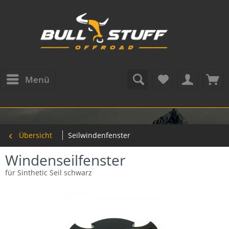
Menü
Übersicht
Seilwindenfenster
Windenseilfenster
für Sinthetic Seil schwarz