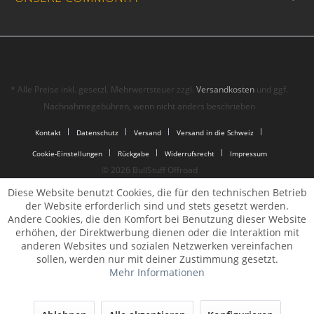
* Alle Preise inkl. gesetzl. Mehrwertsteuer zzgl.
Versandkosten
und ggf.
Nachnahmegebühren, wenn nicht anders beschrieben
Kontakt
Datenschutz
Versand
Versand in die Schweiz
Cookie-Einstellungen
Rückgabe
Widerrufsrecht
Impressum
© 2026 BullStuff Offroad
Diese Website benutzt Cookies, die für den technischen Betrieb
der Website erforderlich sind und stets gesetzt werden.
Andere Cookies, die den Komfort bei Benutzung dieser Website
erhöhen, der Direktwerbung dienen oder die Interaktion mit
anderen Websites und sozialen Netzwerken vereinfachen
sollen, werden nur mit deiner Zustimmung gesetzt.
Mehr Informationen