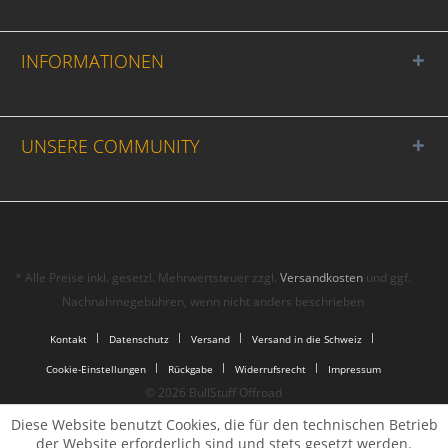
INFORMATIONEN
UNSERE COMMUNITY
* Alle Preise inkl. gesetzl. Mehrwertsteuer zzgl.
Versandkosten
und ggf.
Nachnahmegebühren, wenn nicht anders beschrieben
Kontakt
Datenschutz
Versand
Versand in die Schweiz
Cookie-Einstellungen
Rückgabe
Widerrufsrecht
Impressum
© 2026 BullStuff Offroad
Diese Website benutzt Cookies, die für den technischen Betrieb
der Website erforderlich sind und stets gesetzt werden.