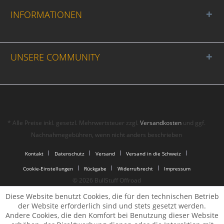
INFORMATIONEN
UNSERE COMMUNITY
* Alle Preise inkl. gesetzl. Mehrwertsteuer zzgl.
Versandkosten
und ggf.
Nachnahmegebühren, wenn nicht anders beschrieben
Kontakt
Datenschutz
Versand
Versand in die Schweiz
Cookie-Einstellungen
Rückgabe
Widerrufsrecht
Impressum
© 2026 BullStuff Offroad
Diese Website benutzt Cookies, die für den technischen Betrieb
der Website erforderlich sind und stets gesetzt werden.
Andere Cookies, die den Komfort bei Benutzung dieser Website