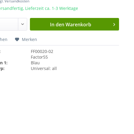
gl. Versandkosten
rsandfertig, Lieferzeit ca. 1-3 Werktage
In den
Warenkorb
chen
Merken
:
FF00020-02
Factor55
n 1:
Blau
yp:
Universal: all