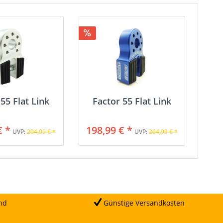
55 Flat Link
Factor 55 Flat Link
€ *
198,99 € *
UVP:
204,99 € *
UVP:
204,99 € *
nd
Günstige Versandkosten