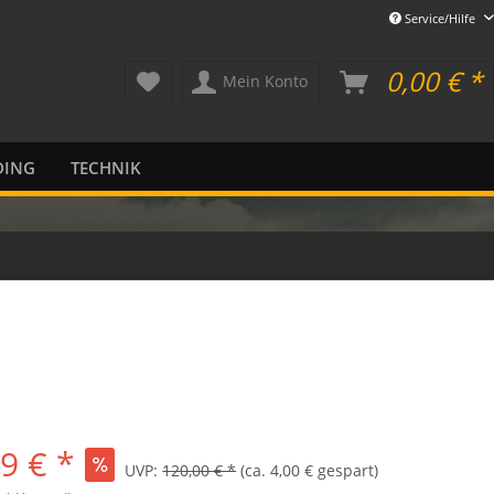
Service/Hilfe
0,00 € *
Mein Konto
DING
TECHNIK
9 € *
UVP:
120,00 € *
(ca. 4,00 € gespart)