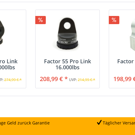
ro Link
Factor 55 Pro Link
Factor 
000lbs
16.000lbs
208,99 € *
198,99 
P:
274,99 € *
UVP:
214,99 € *
ge Geld zurück Garantie
Täglicher Versa