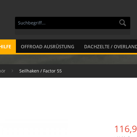
HILFE
OFFROAD AUSRÜSTUNG
DACHZELTE / OVERLAN
hör
Seilhaken / Factor 55
116,9