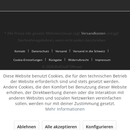
* Alle Preise inkl. gesetzl. Mehrwertsteuer zzgl.
Versandkosten
und ggf.
Nachnahmegebühren, wenn nicht anders beschrieben
Kontakt
Datenschutz
Versand
Versand in die Schweiz
Cookie-Einstellungen
Rückgabe
Widerrufsrecht
Impressum
© 2026 BullStuff Offroad
Diese Website benutzt Cookies, die für den technischen Betrieb
der Website erforderlich sind und stets gesetzt werden.
Andere Cookies, die den Komfort bei Benutzung dieser Website
erhöhen, der Direktwerbung dienen oder die Interaktion mit
anderen Websites und sozialen Netzwerken vereinfachen
sollen, werden nur mit deiner Zustimmung gesetzt.
Mehr Informationen
Ablehnen
Alle akzeptieren
Konfigurieren