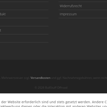
Widerrufsrecht
dukt
Impressum
t
zl. Mehrwertsteuer zzgl.
Versandkosten
und ggf. Nachnahmegebühren, wenn nicht
© 2026 BullStuff Offroad
 der Website erforderlich sind und stets gesetzt werden. Andere C
irektwerbung dienen oder die Interaktion mit anderen Websites un