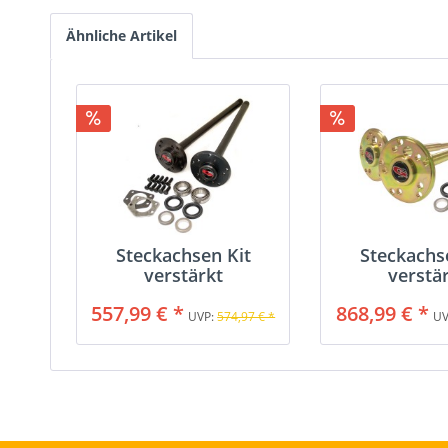
Ähnliche Artikel
Steckachsen Kit
Steckachs
verstärkt
verstä
557,99 € *
868,99 € *
UVP:
574,97 € *
UV