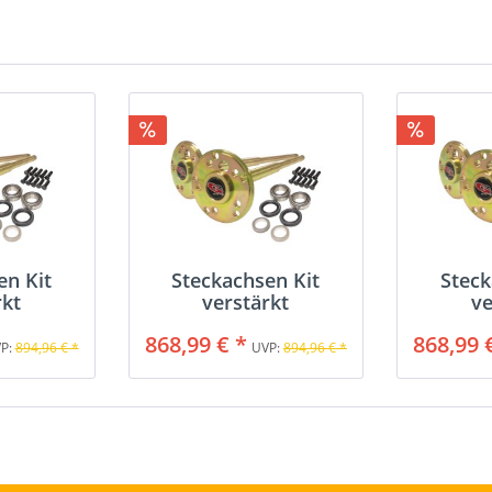
en Kit
Steckachsen Kit
Steck
rkt
verstärkt
ve
868,99 € *
868,99 
P:
894,96 € *
UVP:
894,96 € *