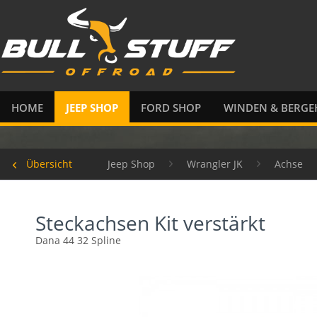
HOME
JEEP SHOP
FORD SHOP
WINDEN & BERGE
Übersicht
Jeep Shop
Wrangler JK
Achse
Steckachsen Kit verstärkt
Dana 44 32 Spline