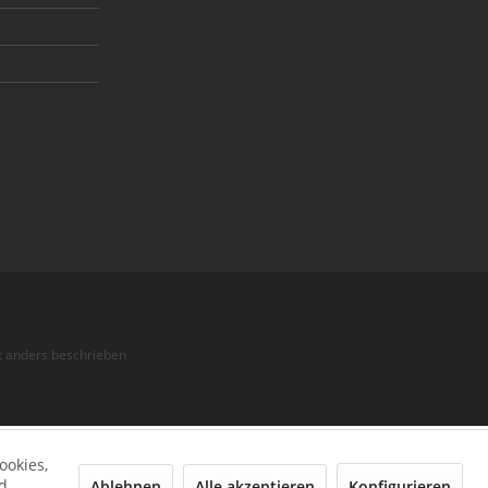
 anders beschrieben
ookies,
d
Ablehnen
Alle akzeptieren
Konfigurieren