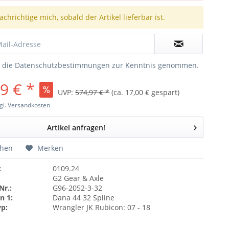
chrichtige mich, sobald der Artikel lieferbar ist.
e die
Datenschutzbestimmungen
zur Kenntnis genommen.
9 € *
UVP:
574,97 € *
(ca. 17,00 € gespart)
gl. Versandkosten
Artikel anfragen!
chen
Merken
:
0109.24
G2 Gear & Axle
Nr.:
G96-2052-3-32
n 1:
Dana 44 32 Spline
yp:
Wrangler JK Rubicon: 07 - 18