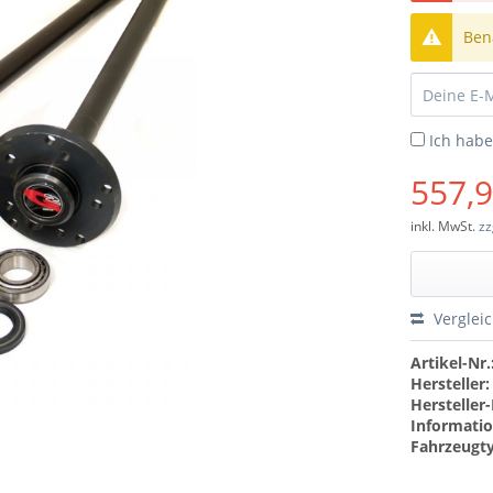
Bena
Ich hab
557,9
inkl. MwSt.
zz
Verglei
Artikel-Nr.
Hersteller:
Hersteller-
Informatio
Fahrzeugt