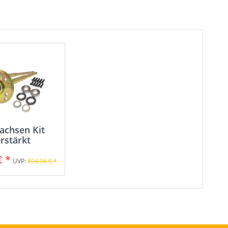
achsen Kit
rstärkt
€ *
UVP:
894,96 € *