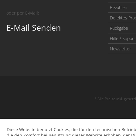
Bezahlen
oder per E-Mail:
Defektes Pro
E-Mail Senden
Rückgabe
Hilfe / Suppor
Newsletter
* Alle Preise inkl. geset
Diese Website benutzt Cookies, die für den technischen Betrieb
die den Komfort bei Benutzung dieser Website erhöhen, der D