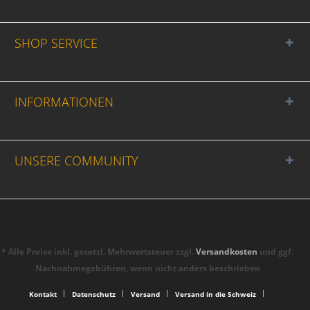
SHOP SERVICE
INFORMATIONEN
UNSERE COMMUNITY
* Alle Preise inkl. gesetzl. Mehrwertsteuer zzgl.
Versandkosten
und ggf.
Nachnahmegebühren, wenn nicht anders beschrieben
Kontakt
Datenschutz
Versand
Versand in die Schweiz