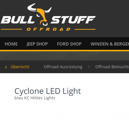
HOME
JEEP SHOP
FORD SHOP
WINDEN & BERGEH
Übersicht
Offroad Ausrüstung
Offroad Beleuch
Cyclone LED Light
blau KC Hilites Lights