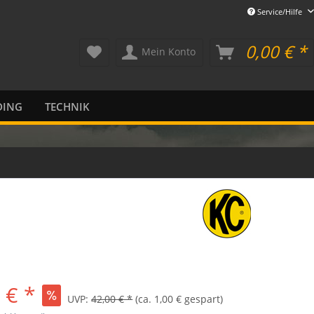
Service/Hilfe
0,00 € *
Mein Konto
DING
TECHNIK
 € *
UVP:
42,00 € *
(ca. 1,00 € gespart)