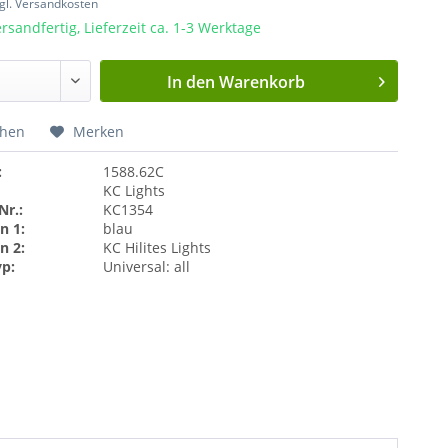
gl. Versandkosten
rsandfertig, Lieferzeit ca. 1-3 Werktage
In den
Warenkorb
chen
Merken
:
1588.62C
KC Lights
Nr.:
KC1354
n 1:
blau
n 2:
KC Hilites Lights
yp:
Universal: all