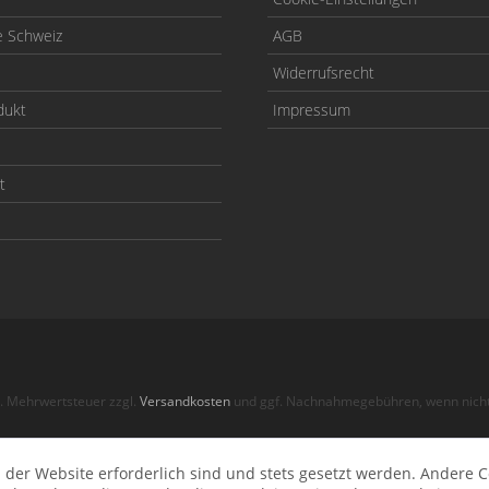
e Schweiz
AGB
Widerrufsrecht
dukt
Impressum
t
zl. Mehrwertsteuer zzgl.
Versandkosten
und ggf. Nachnahmegebühren, wenn nicht
© 2026 BullStuff Offroad
 der Website erforderlich sind und stets gesetzt werden. Andere C