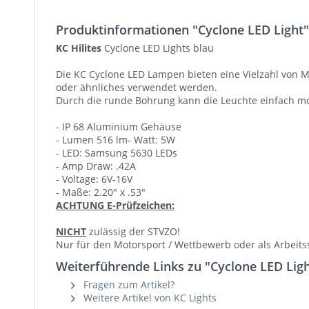
Produktinformationen "Cyclone LED Light"
KC Hilites
Cyclone LED Lights blau
Die KC Cyclone LED Lampen bieten eine Vielzahl von Mo
oder ähnliches verwendet werden.
Durch die runde Bohrung kann die Leuchte einfach mo
- IP 68 Aluminium Gehäuse
- Lumen 516 lm- Watt: 5W
- LED: Samsung 5630 LEDs
- Amp Draw: .42A
- Voltage: 6V-16V
- Maße: 2.20" x .53"
ACHTUNG E-Prüfzeichen:
NICHT
zulässig der STVZO!
Nur für den Motorsport / Wettbewerb oder als Arbeits
Weiterführende Links zu "Cyclone LED Lig
Fragen zum Artikel?
Weitere Artikel von KC Lights