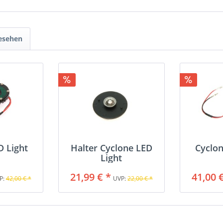
gesehen
D Light
Halter Cyclone LED
Cyclon
Light
21,99 € *
41,00 
P:
42,00 € *
UVP:
22,00 € *