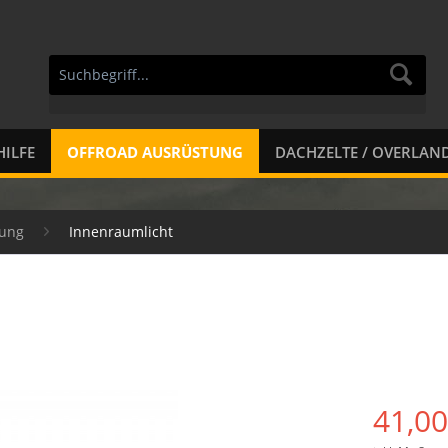
ILFE
OFFROAD AUSRÜSTUNG
DACHZELTE / OVERLAN
tung
Innenraumlicht
41,00