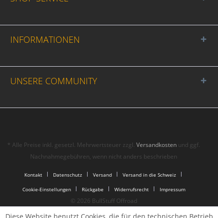
INFORMATIONEN
UNSERE COMMUNITY
* Alle Preise inkl. gesetzl. Mehrwertsteuer zzgl.
Versandkosten
und ggf.
Nachnahmegebühren, wenn nicht anders beschrieben
Kontakt
Datenschutz
Versand
Versand in die Schweiz
Cookie-Einstellungen
Rückgabe
Widerrufsrecht
Impressum
© 2026 BullStuff Offroad
Diese Website benutzt Cookies, die für den technischen Betrieb