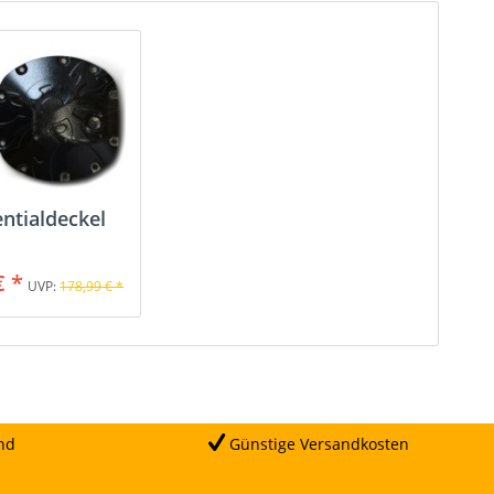
entialdeckel
€ *
UVP:
178,99 € *
nd
Günstige Versandkosten