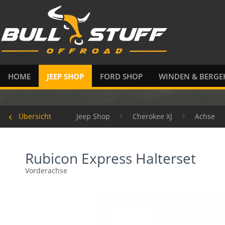
HOME
JEEP SHOP
FORD SHOP
WINDEN & BERGE
Übersicht
Jeep Shop
Cherokee XJ
Achse
Rubicon Express Halterset
Vorderachse