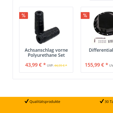
Achsanschlag vorne
Differentia
Polyurethane Set
43,99 € *
155,99 € *
UVP:
44,99 € *
UV
Qualitätsprodukte
30 Ta