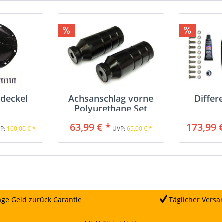
ldeckel
Achsanschlag vorne
Differ
Polyurethane Set
63,99 € *
173,99 
P:
160,00 € *
UVP:
65,00 € *
ge Geld zurück Garantie
Täglicher Versa