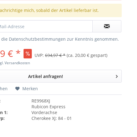
chrichtige mich, sobald der Artikel lieferbar ist.
e die
Datenschutzbestimmungen
zur Kenntnis genommen.
9 € *
UVP:
694,97 € *
(ca. 20,00 € gespart)
gl. Versandkosten
Artikel anfragen!
chen
Merken
:
RE9968XJ
Rubicon Express
n 1:
Vorderachse
yp:
Cherokee XJ: 84 - 01