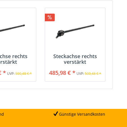
chse rechts
Steckachse rechts
rstärkt
verstärkt
€ *
485,98 € *
UVP:
500,48 € *
UVP:
500,48 € *
nd
Günstige Versandkosten