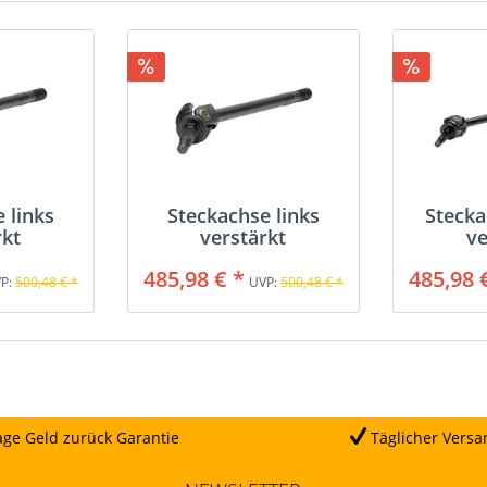
 links
Steckachse links
Stecka
rkt
verstärkt
ve
485,98 € *
485,98 
P:
500,48 € *
UVP:
500,48 € *
ge Geld zurück Garantie
Täglicher Versa