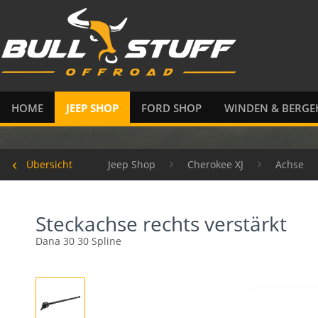
HOME
JEEP SHOP
FORD SHOP
WINDEN & BERGE
Übersicht
Jeep Shop
Cherokee XJ
Achse
Steckachse rechts verstärkt
Dana 30 30 Spline