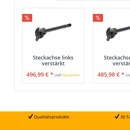
Steckachse links
Steckachse
verstärkt
verstä
496,99 € *
485,98 € *
UVP:
511,97 € *
UV
Qualitätsprodukte
30 Ta