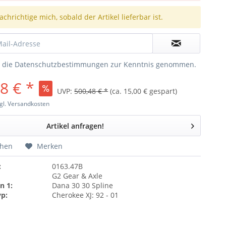
chrichtige mich, sobald der Artikel lieferbar ist.
e die
Datenschutzbestimmungen
zur Kenntnis genommen.
8 € *
UVP:
500,48 € *
(ca. 15,00 € gespart)
gl. Versandkosten
Artikel anfragen!
chen
Merken
:
0163.47B
G2 Gear & Axle
n 1:
Dana 30 30 Spline
yp:
Cherokee XJ: 92 - 01