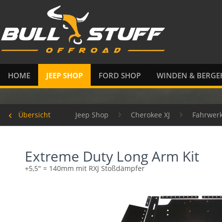
HOME
JEEP SHOP
FORD SHOP
WINDEN & BERGE
Übersicht
Jeep Shop
Cherokee XJ
Fahrwer
Extreme Duty Long Arm Kit
+5,5" = 140mm mit RXJ Stoßdämpfer