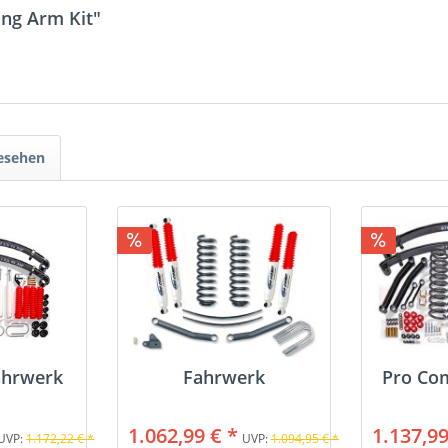
ong Arm Kit"
gesehen
ahrwerk
Fahrwerk
Pro Co
1.062,99 € *
1.137,99
UVP:
1.172,22 € *
UVP:
1.094,95 € *