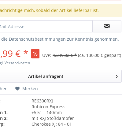
chrichtige mich, sobald der Artikel lieferbar ist.
e die
Datenschutzbestimmungen
zur Kenntnis genommen.
,99 € *
UVP:
4.349,82 € *
(ca. 130,00 € gespart)
gl. Versandkosten
Artikel anfragen!
chen
Merken
:
RE6300RXJ
Rubicon Express
n 1:
+5,5" = 140mm
n 2:
mit RXJ Stoßdämpfer
yp:
Cherokee XJ: 84 - 01