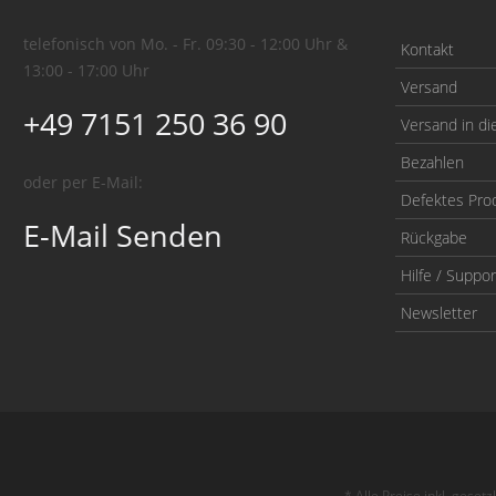
telefonisch von Mo. - Fr. 09:30 - 12:00 Uhr &
Kontakt
13:00 - 17:00 Uhr
Versand
+49 7151 250 36 90
Versand in di
Bezahlen
oder per E-Mail:
Defektes Pro
E-Mail Senden
Rückgabe
Hilfe / Suppor
Newsletter
* Alle Preise inkl. geset