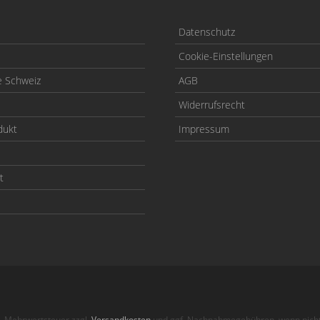
Datenschutz
Cookie-Einstellungen
e Schweiz
AGB
Widerrufsrecht
dukt
Impressum
t
zl. Mehrwertsteuer zzgl.
Versandkosten
und ggf. Nachnahmegebühren, wenn nicht