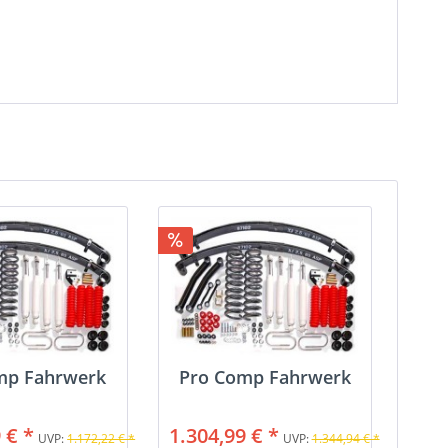
mp Fahrwerk
Pro Comp Fahrwerk
 € *
1.304,99 € *
UVP:
1.172,22 € *
UVP:
1.344,94 € *