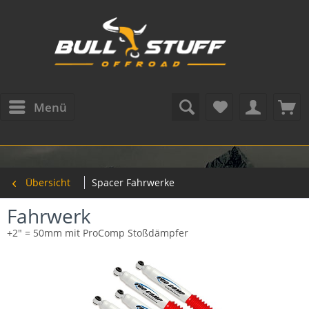
Menü
Übersicht
Spacer Fahrwerke
Fahrwerk
+2" = 50mm mit ProComp Stoßdämpfer