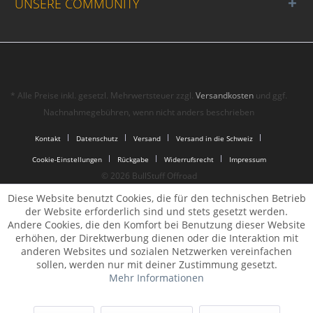
UNSERE COMMUNITY
* Alle Preise inkl. gesetzl. Mehrwertsteuer zzgl.
Versandkosten
und ggf.
Nachnahmegebühren, wenn nicht anders beschrieben
Kontakt
Datenschutz
Versand
Versand in die Schweiz
Cookie-Einstellungen
Rückgabe
Widerrufsrecht
Impressum
© 2026 BullStuff Offroad
Diese Website benutzt Cookies, die für den technischen Betrieb
der Website erforderlich sind und stets gesetzt werden.
Andere Cookies, die den Komfort bei Benutzung dieser Website
erhöhen, der Direktwerbung dienen oder die Interaktion mit
anderen Websites und sozialen Netzwerken vereinfachen
sollen, werden nur mit deiner Zustimmung gesetzt.
Mehr Informationen