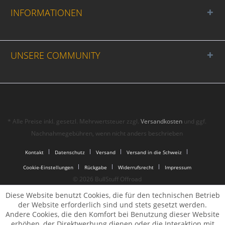
INFORMATIONEN
UNSERE COMMUNITY
* Alle Preise inkl. gesetzl. Mehrwertsteuer zzgl.
Versandkosten
und ggf.
Nachnahmegebühren, wenn nicht anders beschrieben
Kontakt
Datenschutz
Versand
Versand in die Schweiz
Cookie-Einstellungen
Rückgabe
Widerrufsrecht
Impressum
© 2026 BullStuff Offroad
Diese Website benutzt Cookies, die für den technischen Betrieb
der Website erforderlich sind und stets gesetzt werden.
Andere Cookies, die den Komfort bei Benutzung dieser Website
erhöhen, der Direktwerbung dienen oder die Interaktion mit