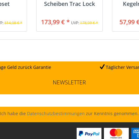
pset
Scheiben Trac Lock
Kegel
173,99 € *
57,99 
P:
314,98 € *
UVP:
178,99 € *
ge Geld zurück Garantie
Täglicher Versa
NEWSLETTER
Ich habe die
Datenschutzbestimmungen
zur Kenntnis genommen.