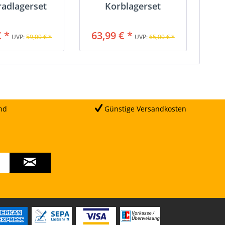
radlagerset
Korblagerset
€ *
63,99 € *
UVP:
59,00 € *
UVP:
65,00 € *
nd
Günstige Versandkosten