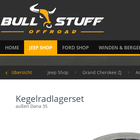
HOME
JEEP SHOP
FORD SHOP
WINDEN & BERGE
Übersicht
Jeep Shop
Grand Cherokee ZJ
A
Kegelradlagerset
außen Dana 35