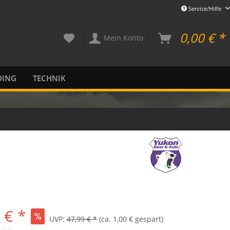
Service/Hilfe
0,00 € *
Mein Konto
DING
TECHNIK
 € *
UVP:
47,99 € *
(ca. 1,00 € gespart)