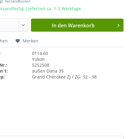
gl. Versandkosten
rsandfertig, Lieferzeit ca. 1-3 Werktage
In den
Warenkorb
chen
Merken
:
0114.60
Yukon
Nr.:
5252508
n 1:
außen Dana 35
yp:
Grand Cherokee ZJ / ZG: 92 - 98