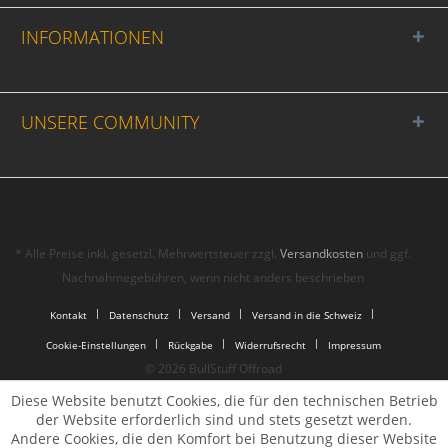
INFORMATIONEN
UNSERE COMMUNITY
* Alle Preise inkl. gesetzl. Mehrwertsteuer zzgl.
Versandkosten
und ggf.
Nachnahmegebühren, wenn nicht anders beschrieben
Kontakt
Datenschutz
Versand
Versand in die Schweiz
Cookie-Einstellungen
Rückgabe
Widerrufsrecht
Impressum
© 2026 BullStuff Offroad
Diese Website benutzt Cookies, die für den technischen Betrieb
der Website erforderlich sind und stets gesetzt werden.
Andere Cookies, die den Komfort bei Benutzung dieser Website