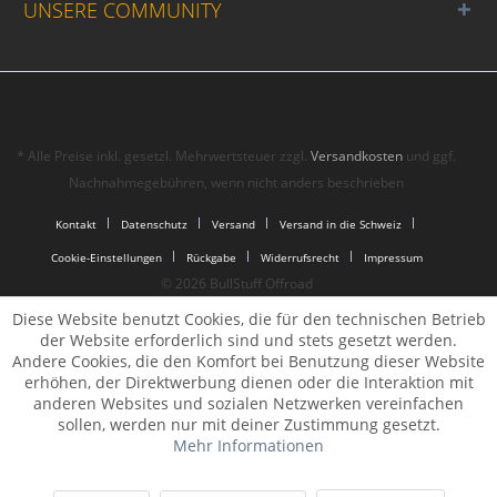
UNSERE COMMUNITY
* Alle Preise inkl. gesetzl. Mehrwertsteuer zzgl.
Versandkosten
und ggf.
Nachnahmegebühren, wenn nicht anders beschrieben
Kontakt
Datenschutz
Versand
Versand in die Schweiz
Cookie-Einstellungen
Rückgabe
Widerrufsrecht
Impressum
© 2026 BullStuff Offroad
Diese Website benutzt Cookies, die für den technischen Betrieb
der Website erforderlich sind und stets gesetzt werden.
Andere Cookies, die den Komfort bei Benutzung dieser Website
erhöhen, der Direktwerbung dienen oder die Interaktion mit
anderen Websites und sozialen Netzwerken vereinfachen
sollen, werden nur mit deiner Zustimmung gesetzt.
Mehr Informationen