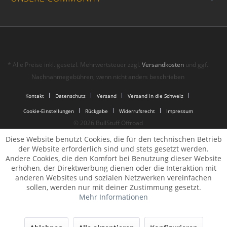
* Alle Preise inkl. gesetzl. Mehrwertsteuer zzgl.
Versandkosten
und ggf.
Nachnahmegebühren, wenn nicht anders beschrieben
Kontakt
Datenschutz
Versand
Versand in die Schweiz
Cookie-Einstellungen
Rückgabe
Widerrufsrecht
Impressum
© 2026 BullStuff Offroad
Diese Website benutzt Cookies, die für den technischen Betrieb
der Website erforderlich sind und stets gesetzt werden.
Andere Cookies, die den Komfort bei Benutzung dieser Website
erhöhen, der Direktwerbung dienen oder die Interaktion mit
anderen Websites und sozialen Netzwerken vereinfachen
sollen, werden nur mit deiner Zustimmung gesetzt.
Mehr Informationen