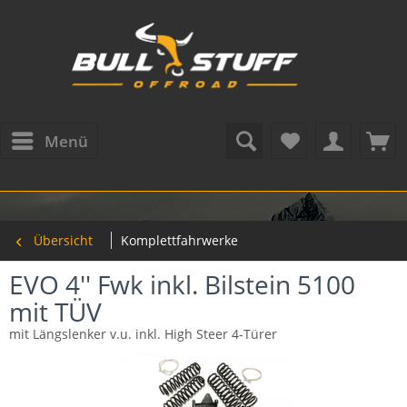
Menü
Übersicht
Komplettfahrwerke
EVO 4'' Fwk inkl. Bilstein 5100
mit TÜV
mit Längslenker v.u. inkl. High Steer 4-Türer