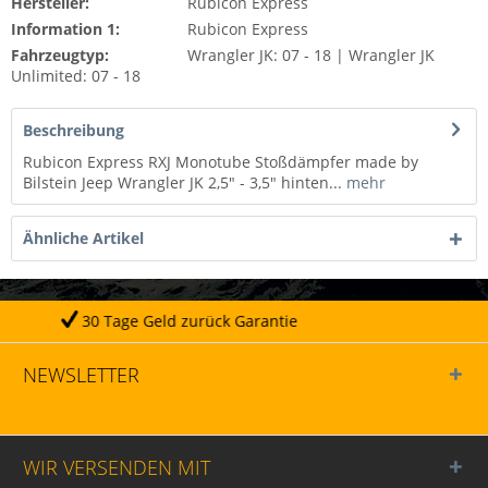
Hersteller:
Rubicon Express
Information 1:
Rubicon Express
Fahrzeugtyp:
Wrangler JK: 07 - 18 | Wrangler JK
Unlimited: 07 - 18
Beschreibung
Rubicon Express RXJ Monotube Stoßdämpfer made by
Bilstein Jeep Wrangler JK 2,5" - 3,5" hinten...
mehr
Ähnliche Artikel
Geld zurück Garantie
Täg
NEWSLETTER
WIR VERSENDEN MIT