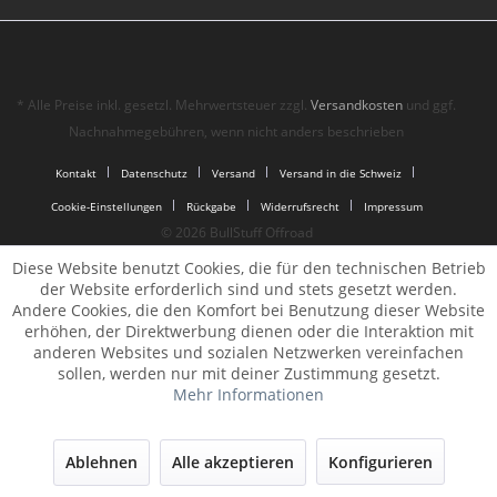
* Alle Preise inkl. gesetzl. Mehrwertsteuer zzgl.
Versandkosten
und ggf.
Nachnahmegebühren, wenn nicht anders beschrieben
Kontakt
Datenschutz
Versand
Versand in die Schweiz
Cookie-Einstellungen
Rückgabe
Widerrufsrecht
Impressum
© 2026 BullStuff Offroad
Diese Website benutzt Cookies, die für den technischen Betrieb
der Website erforderlich sind und stets gesetzt werden.
Andere Cookies, die den Komfort bei Benutzung dieser Website
erhöhen, der Direktwerbung dienen oder die Interaktion mit
anderen Websites und sozialen Netzwerken vereinfachen
sollen, werden nur mit deiner Zustimmung gesetzt.
Mehr Informationen
Ablehnen
Alle akzeptieren
Konfigurieren