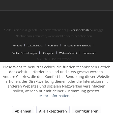
* Alle Preise inkl. gesetzl. Mehrwertsteuer zzgl.
Versandkosten
und ggf.
Nachnahmegebühren, wenn nicht anders beschrieben
Kontakt
Datenschutz
Versand
Versand in die Schweiz
Cookie-Einstellungen
Rückgabe
Widerrufsrecht
Impressum
© 2026 BullStuff Offroad
Diese Website benutzt Cookies, die für den technischen Betrieb
der Website erforderlich sind und stets gesetzt werden.
Andere Cookies, die den Komfort bei Benutzung dieser Website
erhöhen, der Direktwerbung dienen oder die Interaktion mit
anderen Websites und sozialen Netzwerken vereinfachen
sollen, werden nur mit deiner Zustimmung gesetzt.
Mehr Informationen
Ablehnen
Alle akzeptieren
Konfigurieren