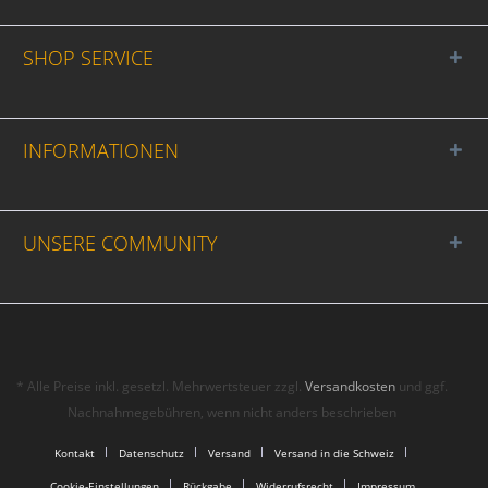
SHOP SERVICE
INFORMATIONEN
UNSERE COMMUNITY
* Alle Preise inkl. gesetzl. Mehrwertsteuer zzgl.
Versandkosten
und ggf.
Nachnahmegebühren, wenn nicht anders beschrieben
Kontakt
Datenschutz
Versand
Versand in die Schweiz
Cookie-Einstellungen
Rückgabe
Widerrufsrecht
Impressum