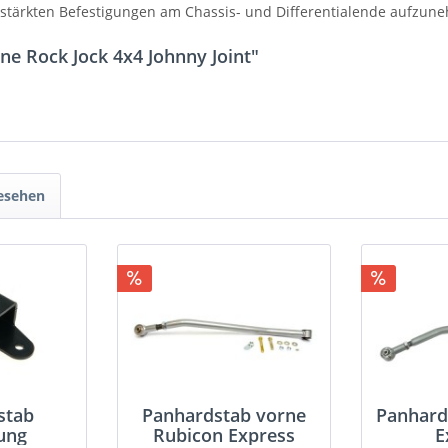
erstärkten Befestigungen am Chassis- und Differentialende aufzun
e Rock Jock 4x4 Johnny Joint"
gesehen
stab
Panhardstab vorne
Panhard
ung
Rubicon Express
E