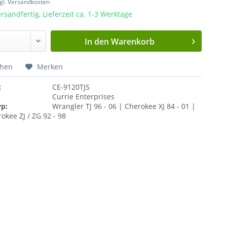
gl. Versandkosten
rsandfertig, Lieferzeit ca. 1-3 Werktage
In den
Warenkorb
chen
Merken
:
CE-9120TJS
Currie Enterprises
yp:
Wrangler TJ 96 - 06 | Cherokee XJ 84 - 01 |
okee ZJ / ZG 92 - 98