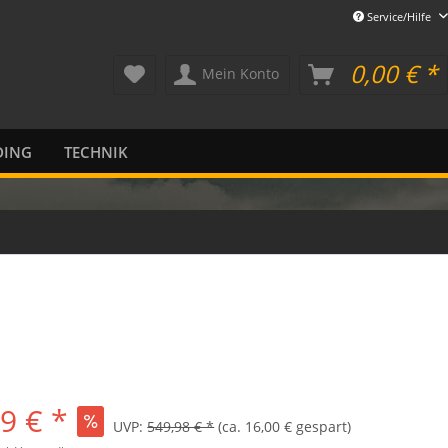
Service/Hilfe
0,00 € *
Mein Konto
DING
TECHNIK
9 € *
UVP:
549,98 € *
(ca. 16,00 € gespart)