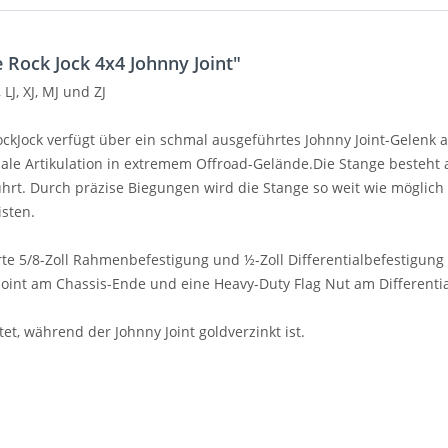
Rock Jock 4x4 Johnny Joint"
LJ, XJ, MJ und ZJ
RockJock verfügt über ein schmal ausgeführtes Johnny Joint-Gelen
male Artikulation in extremem Offroad-Gelände.Die Stange besteht a
hrt. Durch präzise Biegungen wird die Stange so weit wie möglich
sten.
erte 5/8-Zoll Rahmenbefestigung und ½-Zoll Differentialbefestig
Joint am Chassis-Ende und eine Heavy-Duty Flag Nut am Differenti
t, während der Johnny Joint goldverzinkt ist.