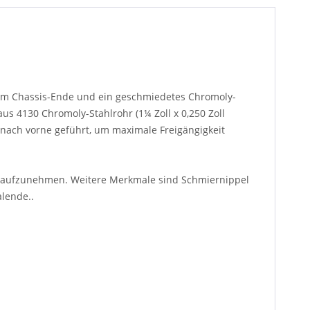
k am Chassis-Ende und ein geschmiedetes Chromoly-
us 4130 Chromoly-Stahlrohr (1¼ Zoll x 0,250 Zoll
 nach vorne geführt, um maximale Freigängigkeit
ung aufzunehmen. Weitere Merkmale sind Schmiernippel
alende..