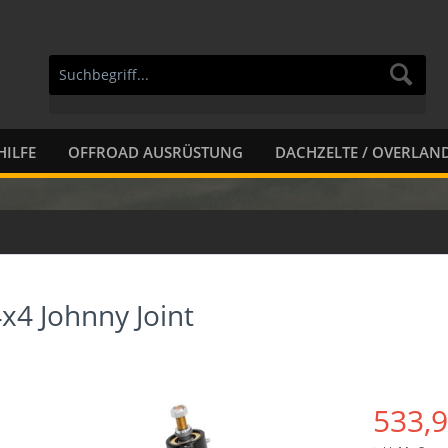
HILFE
OFFROAD AUSRÜSTUNG
DACHZELTE / OVERLAN
x4 Johnny Joint
533,9