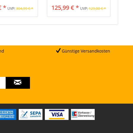
€ *
125,99 € *
UVP:
304,99 € *
UVP:
129,00 € *
nd
Günstige Versandkosten