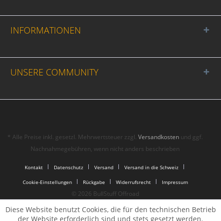
INFORMATIONEN
UNSERE COMMUNITY
* Alle Preise inkl. gesetzl. Mehrwertsteuer zzgl.
Versandkosten
und ggf.
Nachnahmegebühren, wenn nicht anders beschrieben
Kontakt
Datenschutz
Versand
Versand in die Schweiz
Cookie-Einstellungen
Rückgabe
Widerrufsrecht
Impressum
© 2026 BullStuff Offroad
Diese Website benutzt Cookies, die für den technischen Betrieb
der Website erforderlich sind und stets gesetzt werden.