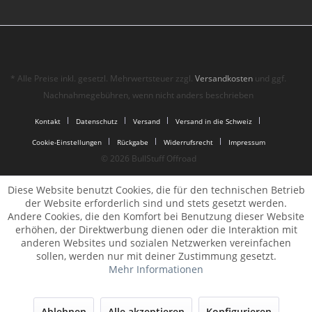
* Alle Preise inkl. gesetzl. Mehrwertsteuer zzgl.
Versandkosten
und ggf.
Nachnahmegebühren, wenn nicht anders beschrieben
Kontakt
Datenschutz
Versand
Versand in die Schweiz
Cookie-Einstellungen
Rückgabe
Widerrufsrecht
Impressum
© 2026 BullStuff Offroad
Diese Website benutzt Cookies, die für den technischen Betrieb
der Website erforderlich sind und stets gesetzt werden.
Andere Cookies, die den Komfort bei Benutzung dieser Website
erhöhen, der Direktwerbung dienen oder die Interaktion mit
anderen Websites und sozialen Netzwerken vereinfachen
sollen, werden nur mit deiner Zustimmung gesetzt.
Mehr Informationen
Ablehnen
Alle akzeptieren
Konfigurieren