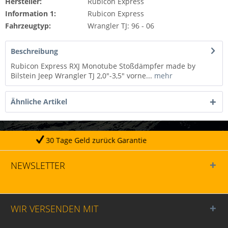
Hersteller:
Rubicon Express
Information 1:
Rubicon Express
Fahrzeugtyp:
Wrangler TJ: 96 - 06
Beschreibung
Rubicon Express RXJ Monotube Stoßdämpfer made by
Bilstein Jeep Wrangler TJ 2,0"-3,5" vorne...
mehr
Ähnliche Artikel
e Geld zurück Garantie
T
NEWSLETTER
WIR VERSENDEN MIT