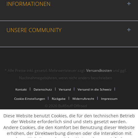
INFORMATIONEN
UNSERE COMMUNITY
* Alle Preise inkl. gesetzl. Mehrwertsteuer zzgl.
Versandkosten
und ggf.
Nachnahmegebühren, wenn nicht anders beschrieben
Kontakt
Datenschutz
Versand
Versand in die Schweiz
Cookie-Einstellungen
Rückgabe
Widerrufsrecht
Impressum
© 2026 BullStuff Offroad
Diese Website benutzt Cookies, die für den technischen Betrieb
der Website erforderlich sind und stets gesetzt werden.
Andere Cookies, die den Komfort bei Benutzung dieser Website
erhöhen, der Direktwerbung dienen oder die Interaktion mit