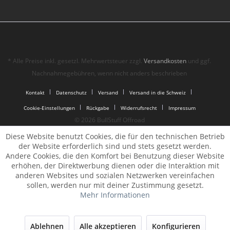
* Alle Preise inkl. gesetzl. Mehrwertsteuer zzgl.
Versandkosten
und ggf.
Nachnahmegebühren, wenn nicht anders beschrieben
Kontakt
Datenschutz
Versand
Versand in die Schweiz
Cookie-Einstellungen
Rückgabe
Widerrufsrecht
Impressum
© 2026 BullStuff Offroad
Diese Website benutzt Cookies, die für den technischen Betrieb
der Website erforderlich sind und stets gesetzt werden.
Andere Cookies, die den Komfort bei Benutzung dieser Website
erhöhen, der Direktwerbung dienen oder die Interaktion mit
anderen Websites und sozialen Netzwerken vereinfachen
sollen, werden nur mit deiner Zustimmung gesetzt.
Mehr Informationen
Ablehnen
Alle akzeptieren
Konfigurieren