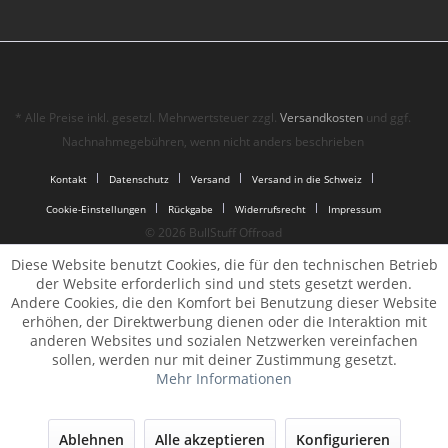
* Alle Preise inkl. gesetzl. Mehrwertsteuer zzgl.
Versandkosten
und ggf.
Nachnahmegebühren, wenn nicht anders beschrieben
Kontakt
Datenschutz
Versand
Versand in die Schweiz
Cookie-Einstellungen
Rückgabe
Widerrufsrecht
Impressum
© 2026 BullStuff Offroad
Diese Website benutzt Cookies, die für den technischen Betrieb
der Website erforderlich sind und stets gesetzt werden.
Andere Cookies, die den Komfort bei Benutzung dieser Website
erhöhen, der Direktwerbung dienen oder die Interaktion mit
anderen Websites und sozialen Netzwerken vereinfachen
sollen, werden nur mit deiner Zustimmung gesetzt.
Mehr Informationen
Ablehnen
Alle akzeptieren
Konfigurieren