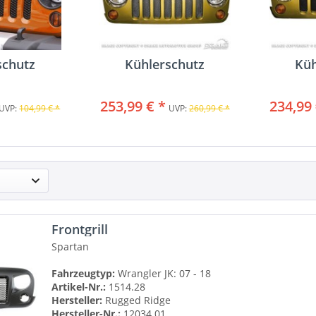
schutz
Kühlerschutz
Küh
253,99 € *
234,99 
UVP:
104,99 € *
UVP:
260,99 € *
Frontgrill
Spartan
Fahrzeugtyp:
Wrangler JK: 07 - 18
Artikel-Nr.:
1514.28
Hersteller:
Rugged Ridge
Hersteller-Nr.:
12034.01