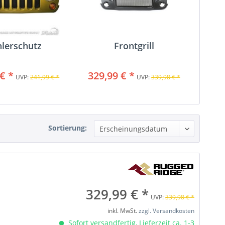
lerschutz
Frontgrill
€ *
329,99 € *
UVP:
241,99 € *
UVP:
339,98 € *
Sortierung:
329,99 € *
UVP:
339,98 € *
inkl. MwSt.
zzgl. Versandkosten
Sofort versandfertig, Lieferzeit ca. 1-3