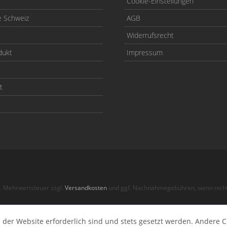
Cookie-Einstellungen
e Schweiz
AGB
Widerrufsrecht
dukt
Impressum
t
zl. Mehrwertsteuer zzgl.
Versandkosten
und ggf. Nachnahmegebühren, wenn nicht
© 2026 BullStuff Offroad
 der Website erforderlich sind und stets gesetzt werden. Andere C