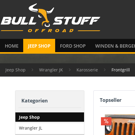
HOME
JEEP SHOP
FORD SHOP
WINDEN & BERGE
Jeep Shop
Wrangler JK
Karosserie
Frontgrill
Topseller
Kategorien
Jeep Shop
Wrangler JL