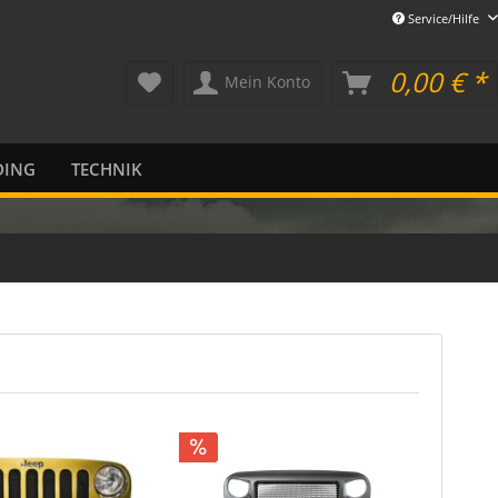
Service/Hilfe
0,00 € *
Mein Konto
DING
TECHNIK