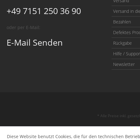
Versand
+49 7151 250 36 90
Versand in di
Bezahlen
oder per E-Mail:
Defektes Pro
E-Mail Senden
Rückgabe
Hilfe / Suppor
Newsletter
* Alle Preise inkl. geset
Diese Website benutzt Cookies, die für den technischen Betrieb