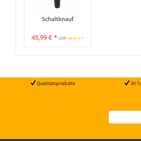
Schaltknauf
45,99 € *
UVP:
46,99 € *
Qualitätsprodukte
30 Ta