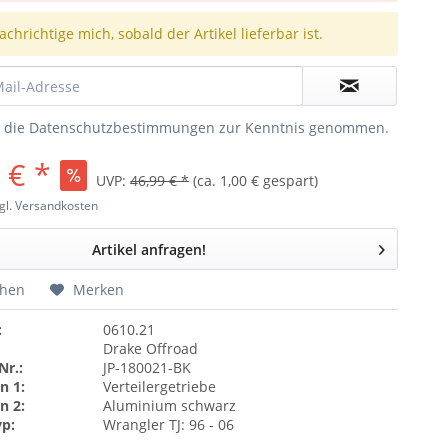
chrichtige mich, sobald der Artikel lieferbar ist.
e die
Datenschutzbestimmungen
zur Kenntnis genommen.
 € *
UVP:
46,99 € *
(ca. 1,00 € gespart)
gl. Versandkosten
Artikel anfragen!
chen
Merken
:
0610.21
Drake Offroad
Nr.:
JP-180021-BK
n 1:
Verteilergetriebe
n 2:
Aluminium schwarz
yp:
Wrangler TJ: 96 - 06