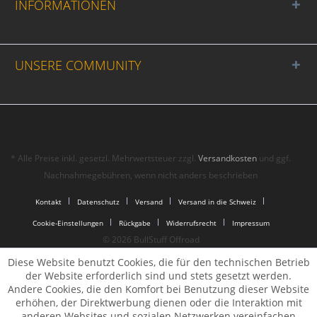
INFORMATIONEN
UNSERE COMMUNITY
* Alle Preise inkl. gesetzl. Mehrwertsteuer zzgl.
Versandkosten
und ggf.
Nachnahmegebühren, wenn nicht anders beschrieben
Kontakt
Datenschutz
Versand
Versand in die Schweiz
Cookie-Einstellungen
Rückgabe
Widerrufsrecht
Impressum
© 2026 BullStuff Offroad
Diese Website benutzt Cookies, die für den technischen Betrieb
der Website erforderlich sind und stets gesetzt werden.
Andere Cookies, die den Komfort bei Benutzung dieser Website
erhöhen, der Direktwerbung dienen oder die Interaktion mit
anderen Websites und sozialen Netzwerken vereinfachen