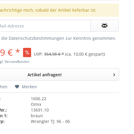
chrichtige mich, sobald der Artikel lieferbar ist.
e die
Datenschutzbestimmungen
zur Kenntnis genommen.
9 € *
UVP:
364,98 € *
(ca. 10,00 € gespart)
gl. Versandkosten
Artikel anfragen!
chen
Merken
:
1606.22
Omix
Nr.:
13691.10
n 1:
braun
yp:
Wrangler TJ: 96 - 06