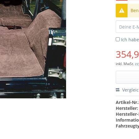
Bena
Ich hab
354,9
inkl. MwSt.
zz
Verglei
Artikel-Nr.
Hersteller:
Hersteller-
Informatio
Fahrzeugt