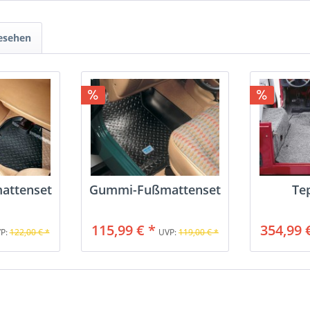
gesehen
attenset
Gummi-Fußmattenset
Te
115,99 € *
354,99 
P:
122,00 € *
UVP:
119,00 € *