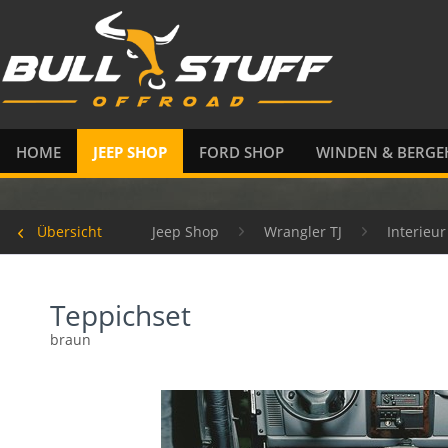
HOME
JEEP SHOP
FORD SHOP
WINDEN & BERGE
Übersicht
Jeep Shop
Wrangler TJ
Interieu
Teppichset
braun