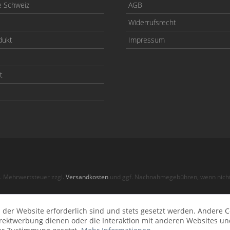
e Schweiz
AGB
Widerrufsrecht
dukt
Impressum
t
zl. Mehrwertsteuer zzgl.
Versandkosten
und ggf. Nachnahmegebühren, wenn nicht
© 2026 BullStuff Offroad
 der Website erforderlich sind und stets gesetzt werden. Andere C
irektwerbung dienen oder die Interaktion mit anderen Websites un