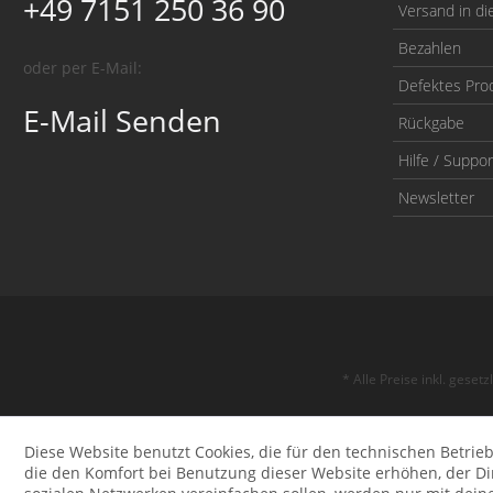
+49 7151 250 36 90
Versand in di
Bezahlen
oder per E-Mail:
Defektes Pro
E-Mail Senden
Rückgabe
Hilfe / Suppor
Newsletter
* Alle Preise inkl. geset
Diese Website benutzt Cookies, die für den technischen Betrieb
die den Komfort bei Benutzung dieser Website erhöhen, der D