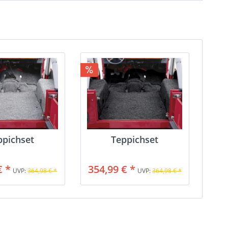
ppichset
Teppichset
€ *
354,99 € *
UVP:
364,98 € *
UVP:
364,98 € *