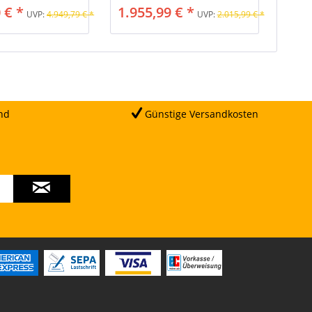
 € *
1.955,99 € *
UVP:
4.949,79 € *
UVP:
2.015,99 € *
nd
Günstige Versandkosten