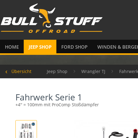
HOME
JEEP SHOP
FORD SHOP
WINDEN & BERGE
Übersicht
Jeep Shop
Wrangler TJ
Fahrwer
Fahrwerk Serie 1
+4'' = 100mm mit ProComp Stoßdämpfer