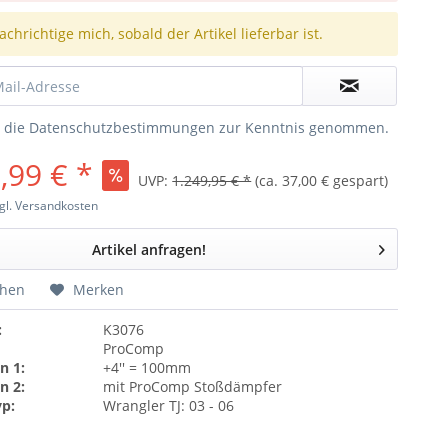
chrichtige mich, sobald der Artikel lieferbar ist.
e die
Datenschutzbestimmungen
zur Kenntnis genommen.
,99 € *
UVP:
1.249,95 € *
(ca. 37,00 € gespart)
gl. Versandkosten
Artikel anfragen!
chen
Merken
:
K3076
ProComp
n 1:
+4'' = 100mm
n 2:
mit ProComp Stoßdämpfer
yp:
Wrangler TJ: 03 - 06