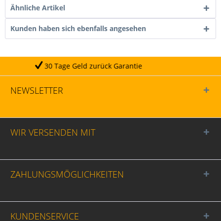
Ähnliche Artikel
Kunden haben sich ebenfalls angesehen
Geld zurück Garantie
Täg
NEWSLETTER
WIR VERSENDEN MIT
ZAHLUNGSMÖGLICHKEITEN
KUNDENSERVICE