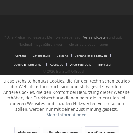
* Alle Preise inkl. gesetzl. Mehrwertsteuer zzgl.
Versandkosten
und ggf.
Nachnahmegebühren, wenn nicht anders beschrieben
Kontakt
Datenschutz
Versand
Versand in die Schweiz
Cookie-Einstellungen
Rückgabe
Widerrufsrecht
Impressum
© 2026 BullStuff Offroad
Diese Website benutzt Cookies, die für den technischen Betrieb
der Website erforderlich sind und stets gesetzt werden.
Andere Cookies, die den Komfort bei Benutzung dieser Website
erhöhen, der Direktwerbung dienen oder die Interaktion mit
anderen Websites und sozialen Netzwerken vereinfachen
sollen, werden nur mit deiner Zustimmung gesetzt.
Mehr Informationen
Ablehnen
Alle akzeptieren
Konfigurieren