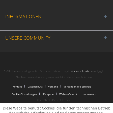
INFORMATIONEN
UNSERE COMMUNITY
* Alle Preise inkl. gesetzl. Mehrwertsteuer zzgl.
Versandkosten
und ggf.
Nachnahmegebühren, wenn nicht anders beschrieben
Kontakt
Datenschutz
Versand
Versand in die Schweiz
Cookie-Einstellungen
Rückgabe
Widerrufsrecht
Impressum
© 2026 BullStuff Offroad
Diese Website benutzt Cookies, die für den technischen Betrieb
der Website erforderlich sind und stets gesetzt werden.