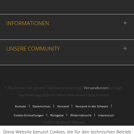
INFORMATIONEN
UNSERE COMMUNITY
* Alle Preise inkl. gesetzl. Mehrwertsteuer zzgl.
Versandkosten
und ggf.
Nachnahmegebühren, wenn nicht anders beschrieben
Kontakt
Datenschutz
Versand
Versand in die Schweiz
Cookie-Einstellungen
Rückgabe
Widerrufsrecht
Impressum
© 2026 BullStuff Offroad
Diese Website benutzt Cookies, die für den technischen Betrieb