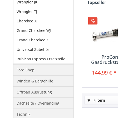
Wrangler JK
Topseller
Wrangler TJ
Cherokee XJ
Grand Cherokee WJ
Grand Cherokee ZJ
Universal Zubehör
ProCo
Rubicon Express Ersatzteile
Gasdrucks
Ford Shop
144,99 € *
Winden & Bergehilfe
Offroad Ausrüstung
Filtern
Dachzelte / Overlanding
Technik