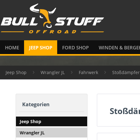
HOME
JEEP SHOP
FORD SHOP
WINDEN & BERGE
Jeep Shop
Wrangler JL
Fahrwerk
Stoßdämpfer
Kategorien
Stoßdä
Jeep Shop
Wrangler JL