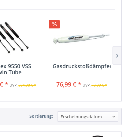
lex 9550 VSS
Gasdruckstoßdämpfer
win Tube
Gas
€ *
76,99 € *
96
UVP:
504,98 € *
UVP:
78,99 € *
Sortierung: