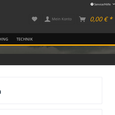
Service/Hilfe
0,00 € *
Mein Konto
DING
TECHNIK
n