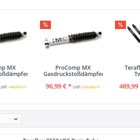
mp MX
ProComp MX
Teraf
toßdämpfer
Gasdruckstoßdämpfer
T
96,99 € *
489,99 
UVP:
148,99 € *
UVP:
100,00 € *