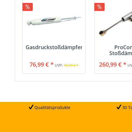
Gasdruckstoßdämpfer
ProCo
Stoßdäm
Reserv
76,99 € *
260,99 € *
UVP:
78,99 € *
UV
Qualitätsprodukte
30 Ta