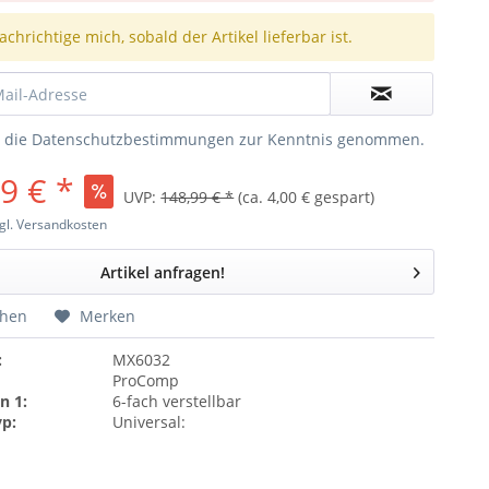
chrichtige mich, sobald der Artikel lieferbar ist.
e die
Datenschutzbestimmungen
zur Kenntnis genommen.
9 € *
UVP:
148,99 € *
(ca. 4,00 € gespart)
gl. Versandkosten
Artikel anfragen!
chen
Merken
:
MX6032
ProComp
n 1:
6-fach verstellbar
yp:
Universal: