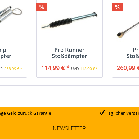
mp
Pro Runner
P
pfer
Stoßdämpfer
Sto
oir
Re
114,99 € *
260,99 
P:
268,99 € *
UVP:
118,00 € *
ge Geld zurück Garantie
Täglicher Versa
NEWSLETTER