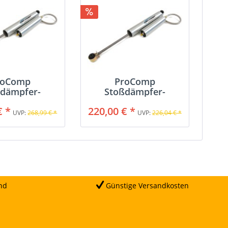
roComp
ProComp
ßdämpfer-
Stoßdämpfer-
servoir
Reservoir
€ *
220,00 € *
UVP:
268,99 € *
UVP:
226,04 € *
nd
Günstige Versandkosten