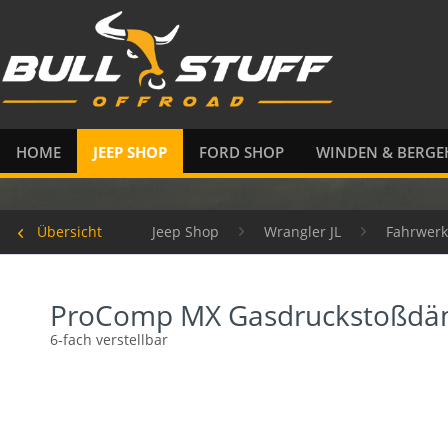
HOME
JEEP SHOP
FORD SHOP
WINDEN & BERGE
Übersicht
Jeep Shop
Wrangler JL
Fahrwerk
ProComp MX Gasdruckstoßdä
6-fach verstellbar