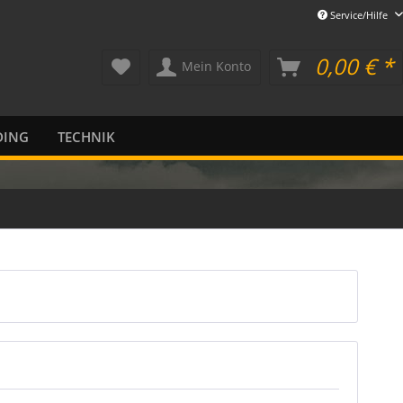
Service/Hilfe
0,00 € *
Mein Konto
DING
TECHNIK