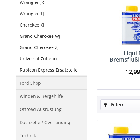
Wrangler JK
Wrangler TJ
Cherokee XJ
Grand Cherokee WJ
Grand Cherokee ZJ
Liqui
Universal Zubehör
Bremsflüßi
4
Rubicon Express Ersatzteile
12,99
Ford Shop
Winden & Bergehilfe
Filtern
Offroad Ausrüstung
Dachzelte / Overlanding
Technik