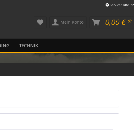
Service/Hilfe
0,00 € *
Mein Konto
DING
TECHNIK