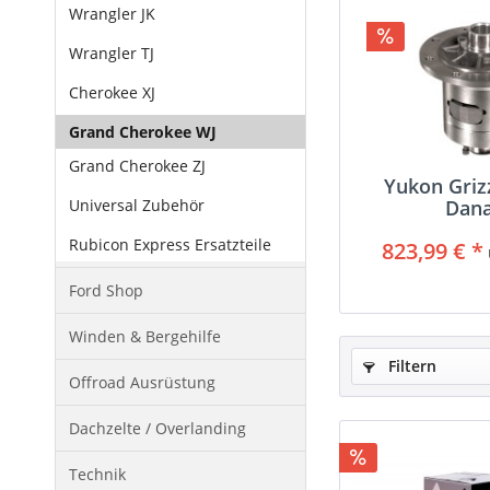
Wrangler JK
Wrangler TJ
Cherokee XJ
Grand Cherokee WJ
Grand Cherokee ZJ
Yukon Griz
Universal Zubehör
Dana
Rubicon Express Ersatzteile
823,99 € *
Ford Shop
Winden & Bergehilfe
Filtern
Offroad Ausrüstung
Dachzelte / Overlanding
Technik