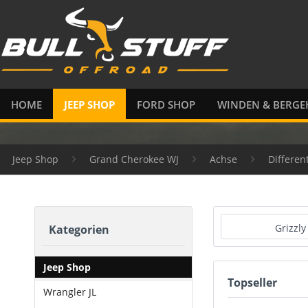
HOME
JEEP SHOP
FORD SHOP
WINDEN & BERGE
Jeep Shop
Grand Cherokee WJ
Achse
Differen
Grizzly
Kategorien
Jeep Shop
Topseller
Wrangler JL