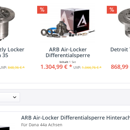
zly Locker
ARB Air-Locker
Detroit
 35
Differentialsperre
Hinterachse...
Inhalt
1 Set
1.304,99 € *
868,99 
UVP:
848,96 € *
UVP:
1.344,76 € *
ARB Air-Locker Differentialsperre Hinterach
Für Dana 44a Achsen