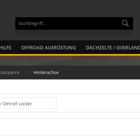
HILFE
OFFROAD AUSRÜSTUNG
DACHZELTE / OVERLAN
tialsperre
Hinterachse
 / Detroit Locker