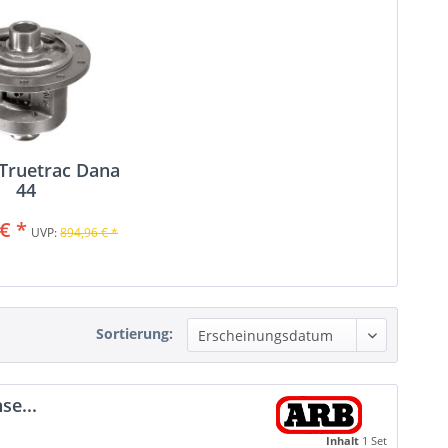
 Truetrac Dana
44
€ *
UVP:
894,96 € *
Sortierung:
se...
Inhalt
1 Set