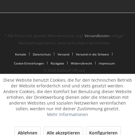
* Alle Preise inkl. gesetzl. Mehrwertsteuer zzgl.
Versandkosten
und ggf.
Nachnahmegebühren, wenn nicht anders beschrieben
Kontakt
Datenschutz
Versand
Versand in die Schweiz
Cookie-Einstellungen
Rückgabe
Widerrufsrecht
Impressum
© 2026 BullStuff Offroad
Diese Website benutzt Cookies, die für den technischen Betrieb
der Website erforderlich sind und stets gesetzt werden.
Andere Cookies, die den Komfort bei Benutzung dieser Website
erhöhen, der Direktwerbung dienen oder die Interaktion mit
anderen Websites und sozialen Netzwerken vereinfachen
sollen, werden nur mit deiner Zustimmung gesetzt.
Mehr Informationen
Ablehnen
Alle akzeptieren
Konfigurieren