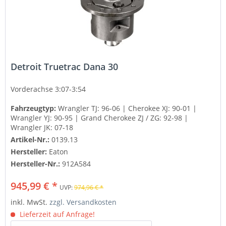
Detroit Truetrac Dana 30
Vorderachse 3:07-3:54
Fahrzeugtyp:
Wrangler TJ: 96-06 | Cherokee XJ: 90-01 |
Wrangler YJ: 90-95 | Grand Cherokee ZJ / ZG: 92-98 |
Wrangler JK: 07-18
Artikel-Nr.:
0139.13
Hersteller:
Eaton
Hersteller-Nr.:
912A584
945,99 € *
UVP:
974,96 € *
inkl. MwSt.
zzgl. Versandkosten
Lieferzeit auf Anfrage!