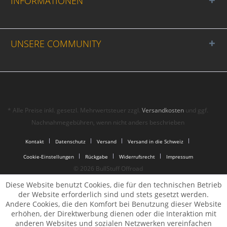
INFORMATIONEN
UNSERE COMMUNITY
* Alle Preise inkl. gesetzl. Mehrwertsteuer zzgl.
Versandkosten
und ggf.
Nachnahmegebühren, wenn nicht anders beschrieben
Kontakt
Datenschutz
Versand
Versand in die Schweiz
Cookie-Einstellungen
Rückgabe
Widerrufsrecht
Impressum
© 2026 BullStuff Offroad
Diese Website benutzt Cookies, die für den technischen Betrieb
der Website erforderlich sind und stets gesetzt werden.
Andere Cookies, die den Komfort bei Benutzung dieser Website
erhöhen, der Direktwerbung dienen oder die Interaktion mit
anderen Websites und sozialen Netzwerken vereinfachen