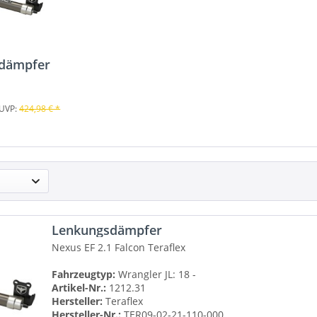
dämpfer
UVP:
424,98 € *
Lenkungsdämpfer
Nexus EF 2.1 Falcon
Teraflex
Fahrzeugtyp:
Wrangler JL: 18 -
Artikel-Nr.:
1212.31
Hersteller:
Teraflex
Hersteller-Nr.:
TER09-02-21-110-000