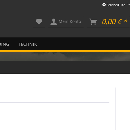
Service/Hilfe
0,00 € *
Mein Konto
DING
TECHNIK