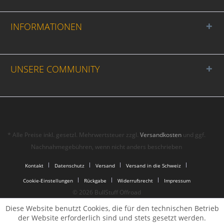
INFORMATIONEN
UNSERE COMMUNITY
* Alle Preise inkl. gesetzl. Mehrwertsteuer zzgl.
Versandkosten
und ggf.
Nachnahmegebühren, wenn nicht anders beschrieben
Kontakt
Datenschutz
Versand
Versand in die Schweiz
Cookie-Einstellungen
Rückgabe
Widerrufsrecht
Impressum
© 2026 BullStuff Offroad
Diese Website benutzt Cookies, die für den technischen Betrieb
der Website erforderlich sind und stets gesetzt werden.